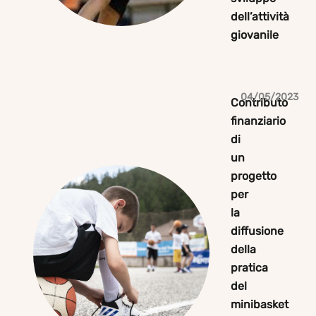
dell’attività
giovanile
04/05/2023
Contributo
finanziario
di
un
progetto
per
la
diffusione
della
pratica
del
minibasket