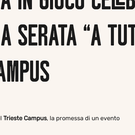
A IN GIOCO CELE
NA SERATA “A TU
CAMPUS
el
Trieste Campus
, la promessa di un evento