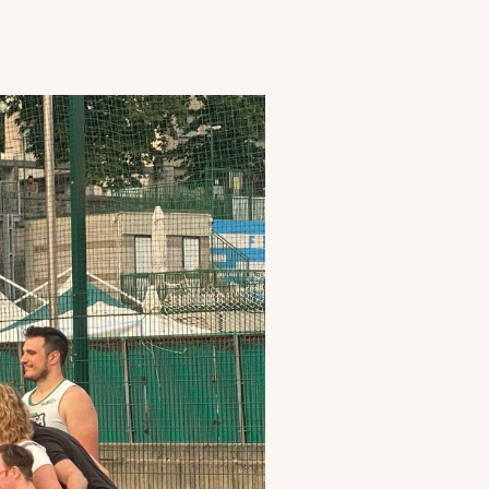
tà
News
Come aiutarci
Diventa socio