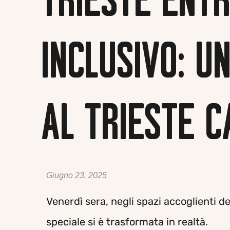
TRIESTE ENTR
INCLUSIVO: U
AL TRIESTE 
Giugno 23, 2025
Venerdì sera, negli spazi accoglienti d
speciale si è trasformata in realtà.