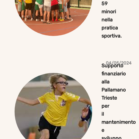
59
minori
nella
pratica
sportiva.
04/05/2024
Supporto
finanziario
alla
Pallamano
Trieste
per
il
mantenimento
e
sviluppo