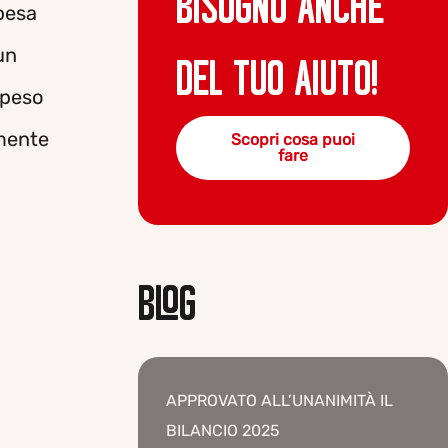
BISOGNO ANCHE
spesa
un
DEL TUO AIUTO!
 peso
rmente
Scopri cosa puoi
fare
BLOG
APPROVATO ALL’UNANIMITÀ IL
BILANCIO 2025