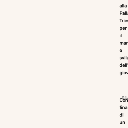
alla
Pal
Trie
per
il
man
e
svi
dell
gio
04
Con
fina
di
un