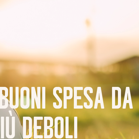
tà
News
Come aiutarci
Diventa socio
 BUONI SPESA DA
IÙ DEBOLI