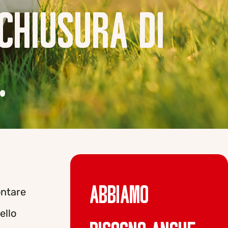
 CHIUSURA DI
.
ABBIAMO
ontare
ello