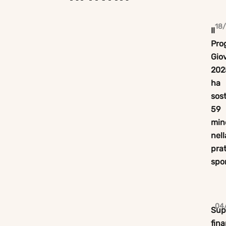
18
Il
Pro
Gio
202
ha
sos
59
min
nell
pra
spor
04
Sup
fina