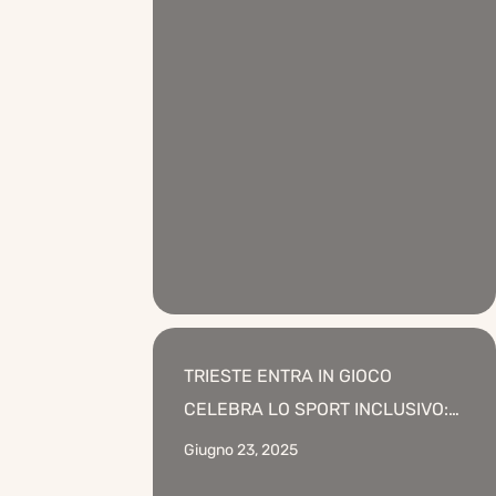
TRIESTE ENTRA IN GIOCO
CELEBRA LO SPORT INCLUSIVO:
UNA SERATA “A TUTTO BASKIN”
Giugno 23, 2025
AL TRIESTE CAMPUS