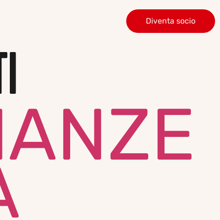
tà
News
Come aiutarci
Diventa socio
I
IANZE
A