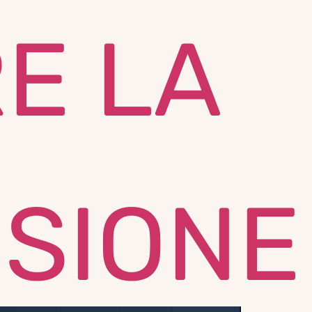
E LA
USIONE