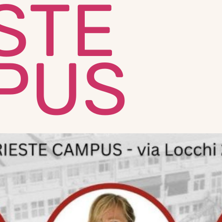
STE
PUS