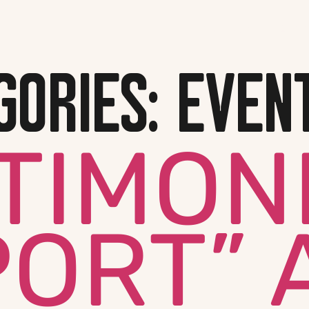
Chi siamo
Attivi
GORIES:
EVENT
TIMON
PORT” 