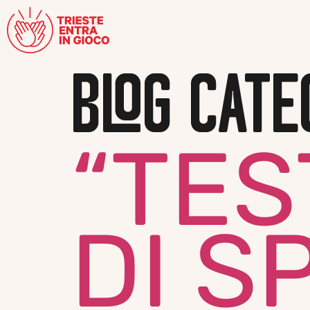
BLOG CATE
“TES
DI S