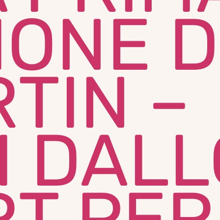
IONE D
TIN –
I DALL
RT PER