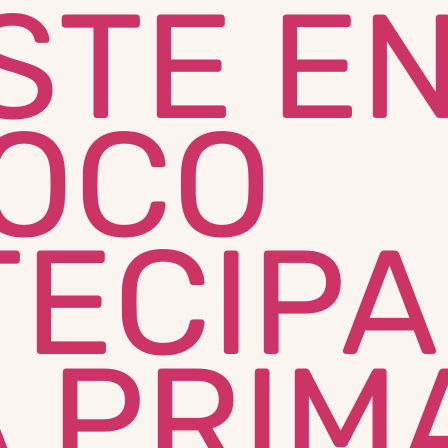
STE E
IOCO
TECIPA
 PRIM