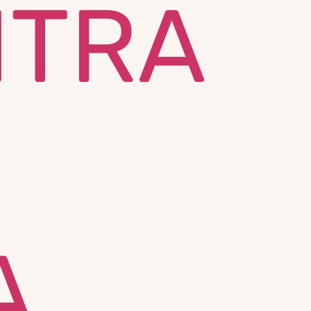
NTRA
A