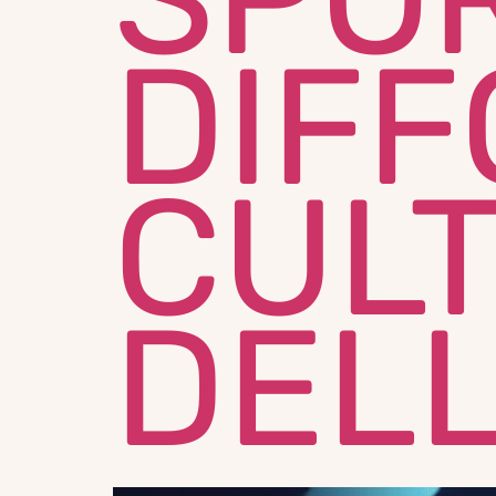
DIFF
CUL
DELL