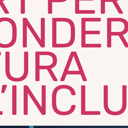
ONDER
TURA
’INCL